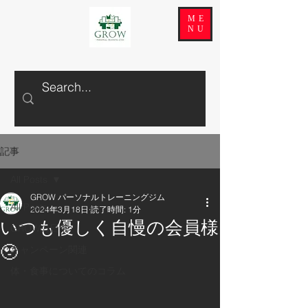
ME
NU
記事
All Posts
GROW パーソナルトレーニングジム
All Posts
2024年3月18日
読了時間: 1分
いつも優しく自慢の会員様
GROWの日常
🥹
キャンペーン関連
体・食事についてのコラム