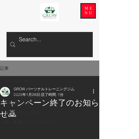
ME
NU
記事
All Posts
GROW パーソナルトレーニングジム
All Posts
2025年1月28日
読了時間: 1分
キャンペーン終了のお知ら
GROWの日常
せ🙇
キャンペーン関連
体・食事についてのコラム