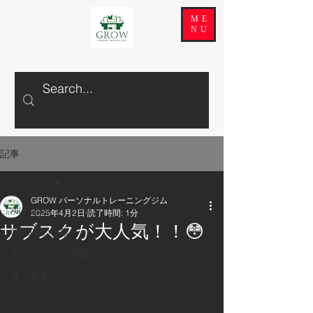
ME
NU
記事
All Posts
GROW パーソナルトレーニングジム
All Posts
2025年4月2日
読了時間: 1分
サブスクが大人気！！😳
GROWの日常
キャンペーン関連
体・食事についてのコラム