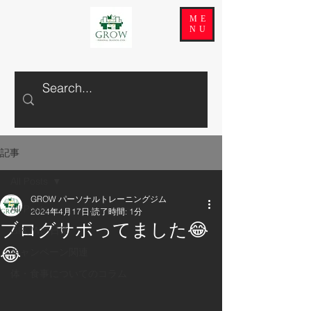
ME
NU
記事
All Posts
GROW パーソナルトレーニングジム
All Posts
2024年4月17日
読了時間: 1分
ブログサボってました😂
GROWの日常
😂
キャンペーン関連
体・食事についてのコラム