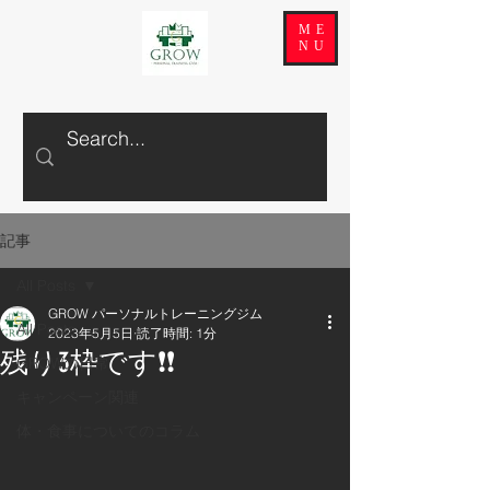
ME
NU
記事
All Posts
GROW パーソナルトレーニングジム
All Posts
2023年5月5日
読了時間: 1分
残り3枠です❗❗
GROWの日常
キャンペーン関連
体・食事についてのコラム