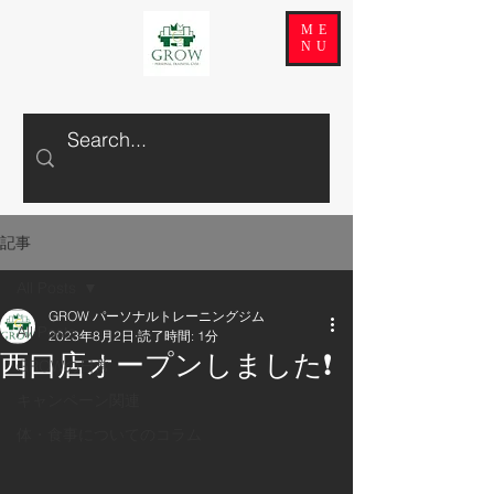
ME
NU
記事
All Posts
GROW パーソナルトレーニングジム
All Posts
2023年8月2日
読了時間: 1分
西口店オープンしました❗
GROWの日常
キャンペーン関連
体・食事についてのコラム