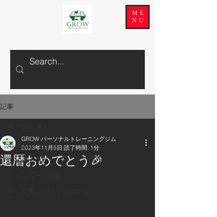
ME
NU
記事
All Posts
GROW パーソナルトレーニングジム
All Posts
2023年11月5日
読了時間: 1分
還暦おめでとう🎉
GROWの日常
キャンペーン関連
体・食事についてのコラム