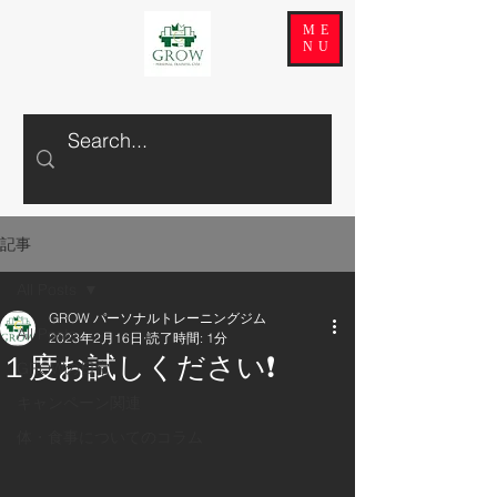
ME
NU
記事
All Posts
GROW パーソナルトレーニングジム
All Posts
2023年2月16日
読了時間: 1分
１度お試しください❗
GROWの日常
キャンペーン関連
体・食事についてのコラム