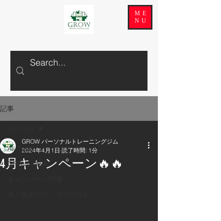
ME
NU
記事
All Posts
GROW パーソナルトレーニングジム
All Posts
2024年4月1日
読了時間: 1分
4月キャンペーン🔥🔥
GROWの日常
キャンペーン関連
体・食事についてのコラム