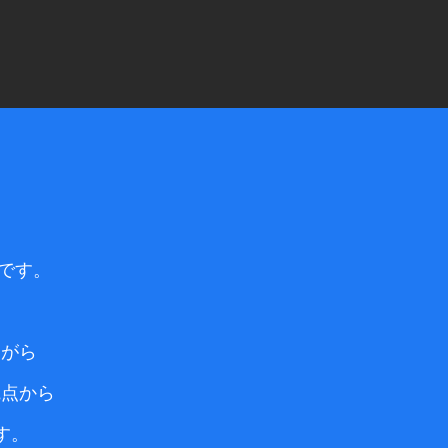
です。
ながら
観点から
。​