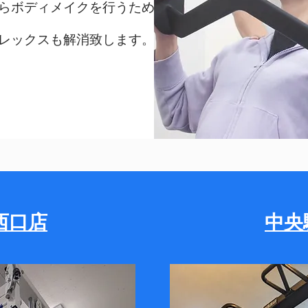
らボディメイクを行うため
レックスも解消致します。
西口店
​中