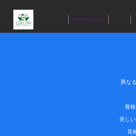
トップページ
GROWについて
ブログ
異な
骨格
美しい
見