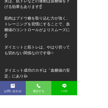
実は、筋トレなどの運動は血糖値を下
げる効果もあります☝️
筋肉はブドウ糖を取り込む力が強く、
トレーニングを習慣にすることで、血
糖値のコントロールがよりスムーズに
☝️
ダイエットと筋トレは、やはり切って
も切れない関係なのです😆✨
ダイエット成功のカギは「血糖値の安
定」にあり👍
運動・食事の両面から血糖値を意識す
お問い合わせ
電話する
LINE
ることでより効率的に、そしてリバウ
ンドしにくい体づくりが可能になりま
す😊