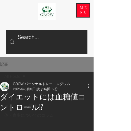
ME
NU
記事
All Posts
GROW パーソナルトレーニングジム
All Posts
2025年6月8日
読了時間: 2分
ダイエットには血糖値コ
GROWの日常
ントロール⁉️
キャンペーン関連
体・食事についてのコラム